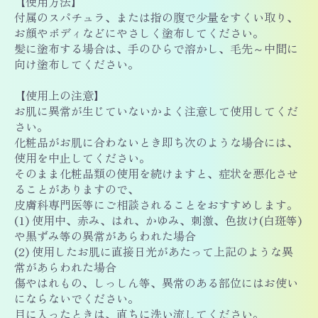
【使用方法】
付属のスパチュラ、または指の腹で少量をすくい取り、
お顔やボディなどにやさしく塗布してください。
髪に塗布する場合は、手のひらで溶かし、毛先～中間に
向け塗布してください。
【使用上の注意】
お肌に異常が生じていないかよく注意して使用してくだ
さい。
化粧品がお肌に合わないとき即ち次のような場合には、
使用を中止してください。
そのまま化粧品類の使用を続けますと、症状を悪化させ
ることがありますので、
皮膚科専門医等にご相談されることをおすすめします。
(1) 使用中、赤み、はれ、かゆみ、刺激、色抜け(白斑等)
や黒ずみ等の異常があらわれた場合
(2) 使用したお肌に直接日光があたって上記のような異
常があらわれた場合
傷やはれもの、しっしん等、異常のある部位にはお使い
にならないでください。
目に入ったときは、直ちに洗い流してください。