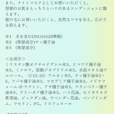
また、ナイトマスクとしてお使いいただくと、
翌朝のお肌をもっちりとハリのあるコンディションに整
えます。
髪の毛にお使いいただくと、自然なツヤを与え、広がり
を抑えます。
※1 水を含む(ISO16128準拠)
※2 (保湿成分)チャ種子油
※3 (保湿成分)
＜全成分＞
ミリスチン酸オクチルドデシル※3、ヒマワリ種子油
※3、ミツロウ、炭酸ジカプリリル※3、水添ナタネ油ア
ルコール、（C15-19）アルカン※3、チャ種子油※2・
3、ツバキ種子油※3、マカデミア種子油※3、メドウフ
ォームｰδｰラクトン、アサ種子油※3、クランベリー種子
油※3、テリハボク種子油※3、ハス花油、セイヨウネズ
果実油、ビャクダン油、ラベンダー花油、ベンゾインガ
ム、ワセリン、PG、トコフェロール