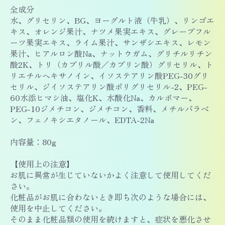
全成分
水、グリセリン、BG、ヨーグルト液（牛乳）、リンゴエ
キス、オレンジ果汁、ナツメ果実エキス、グレープフル
ーツ果実エキス、ライム果汁、サンザシエキス、レモン
果汁、ヒアルロン酸Na、ナットウガム、グリチルリチン
酸2K、トリ（カプリル酸／カプリン酸）グリセリル、ト
リエチルヘキサノイン、イソステアリン酸PEG-30グリ
セリル、ジイソステアリン酸ポリグリセリル-2、PEG-
60水添ヒマシ油、塩化K、水酸化Na、カルボマー、
PEG-10ジメチコン、ジメチコン、香料、メチルパラベ
ン、フェノキシエタノール、EDTA-2Na
内容量：80g
【使用上の注意】
お肌に異常が生じていないかよく注意して使用してくだ
さい。
化粧品がお肌に合わないとき即ち次のような場合には、
使用を中止してください。
そのまま化粧品類の使用を続けますと、症状を悪化させ